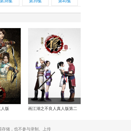
第38集
第39集
第40集
真人版
画江湖之不良人真人版第二
季
源存储，也不参与录制、上传