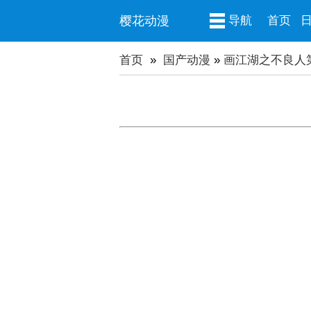
樱花动漫
导航
首页
首页
»
国产动漫
»
画江湖之不良人第