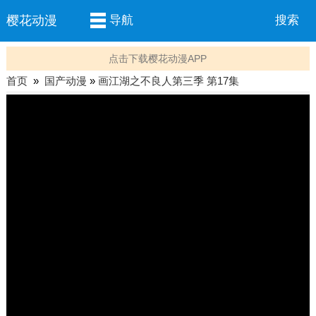
樱花动漫
导航
搜索
点击下载樱花动漫APP
首页
»
国产动漫
»
画江湖之不良人第三季 第17集