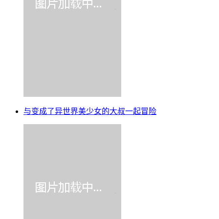
与变成了异世界美少女的大叔一起冒险