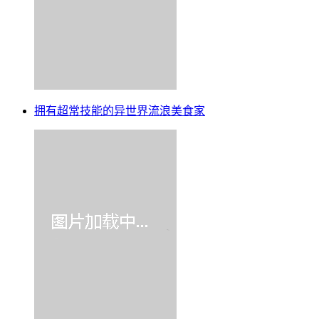
拥有超常技能的异世界流浪美食家