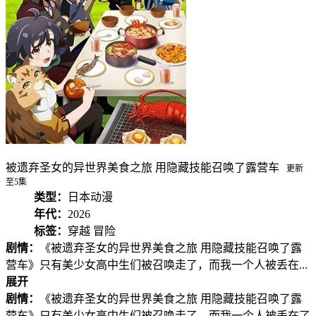
被遗弃圣女的异世界美食之旅 用隐藏技能召唤了露营车
更新
至5集
类型：
日本动漫
年代：
2026
标签：
穿越 冒险
剧情：
《被遗弃圣女的异世界美食之旅 用隐藏技能召唤了露
营车》只有美少女高中生们被召唤走了，而我一个人被丢在...
展开
剧情：
《被遗弃圣女的异世界美食之旅 用隐藏技能召唤了露
营车》只有美少女高中生们被召唤走了，而我一个人被丢在了