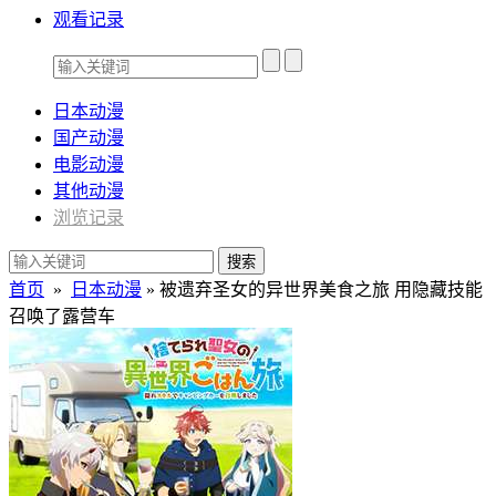
观看记录
日本动漫
国产动漫
电影动漫
其他动漫
浏览记录
首页
»
日本动漫
» 被遗弃圣女的异世界美食之旅 用隐藏技能
召唤了露营车