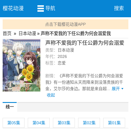
樱花动漫
导航
搜索
点击下载樱花动漫APP
首页
»
日本动漫
» 声称不爱我的下任公爵为何会溺爱我
声称不爱我的下任公爵为何会溺爱
我
类型：
日本动漫
更新至5集
年代：
2026
标签：
恋爱
剧情：
《声称不爱我的下任公爵为何会溺爱
我》有一份通知从天而降来到没落贵族的千
金，艾尔莎的身边。那就是来自超...
展开
收起
线一
第05集
第04集
第03集
第02集
第01集