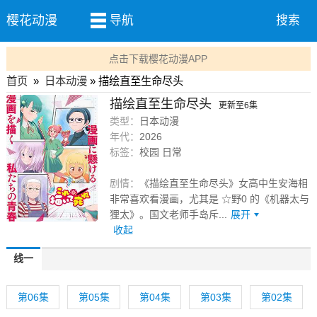
樱花动漫
导航
搜索
点击下载樱花动漫APP
首页
»
日本动漫
» 描绘直至生命尽头
描绘直至生命尽头
更新至6集
类型：
日本动漫
年代：
2026
标签：
校园 日常
剧情：
《描绘直至生命尽头》女高中生安海相
非常喜欢看漫画，尤其是 ☆野0 的《机器太与
狸太》。国文老师手岛斥...
展开
收起
线一
第06集
第05集
第04集
第03集
第02集