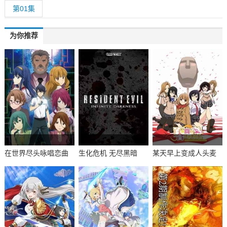
第01集
为你推荐
在世界尽头咏唱恋曲
生化危机 无尽黑暗
某天早上变成人头麦
的少女YU-NO
克风的我君的人生