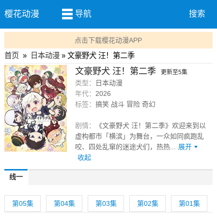
樱花动漫
导航
搜索
点击下载樱花动漫APP
首页
»
日本动漫
» 文豪野犬 汪！第二季
文豪野犬 汪！第二季
更新至5集
类型：
日本动漫
年代：
2026
标签：
搞笑 战斗 冒险 奇幻
剧情：
《文豪野犬 汪！第二季》欢迎来到以
虚构都市「横滨」为舞台，一众如同疯跑乱
咬、四处乱窜的迷途犬们，热热...
展开
收起
线一
第05集
第04集
第03集
第02集
第01集