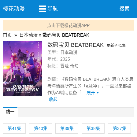
樱花动漫
导航
搜索
点击下载樱花动漫APP
首页
»
日本动漫
» 数码宝贝 BEATBREAK
数码宝贝 BEATBREAK
更新至41集
类型：
日本动漫
年代：
2025
标签：
冒险 奇幻
剧情：
《数码宝贝 BEATBREAK》源自人类思
考与情感所产生的「e脉冲」，一直以来都被
作为AI辅助设备「...
展开
收起
线一
第41集
第40集
第39集
第38集
第37集