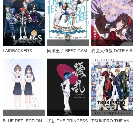
LAIDBACKERS
网球王子 BEST GAM
约会大作战 DATE A B
ES!!
ULLET
BLUE REFLECTION
扰乱 THE PRINCESS
TSUKIPRO THE ANI
RAY / 澪
OF SNOW AND BLO
MATION 第二季