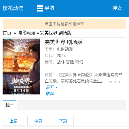
樱花动漫
导航
搜索
点击下载樱花动漫APP
首页
»
电影动漫
» 完美世界 剧场版
完美世界 剧场版
类型：
电影动漫
年代：
2024
标签：
战斗 冒险 奇幻
剧情：
《完美世界 剧场版》火桑重逢奏响罪
血悲歌，灰烬落处石灵绝境重生。…-。。。
展开
收起
线一
上篇
中篇
下篇