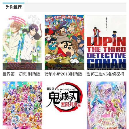
为你推荐
世界第一初恋 剧场版
蜡笔小新2013剧场版
鲁邦三世VS名侦探柯
横泽隆史的场合
笨蛋好吃!B级美食大
南 剧场版
逃亡!!