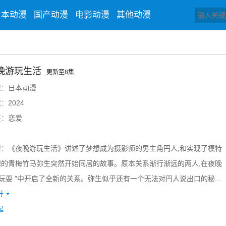
日本动漫
国产动漫
电影动漫
其他动漫
晚游玩生活
更新至8集
型：
日本动漫
代：
2024
签：
恋爱
情：
《夜晚游玩生活》讲述了梦想成为摄影师的男主角円人,和实现了模特
想的青梅竹马弥生突然开始同居的故事。原本关系渐行渐远的两人,在夜晚
”玩耍 ”中开启了全新的关系。弥生似乎还有一个无法对円人说出口的秘...
开
起