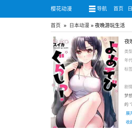
樱花动漫
导航
首页
首页
»
日本动漫
» 夜晚游玩生活
夜
类
年
标
剧
梦
的 
展
收