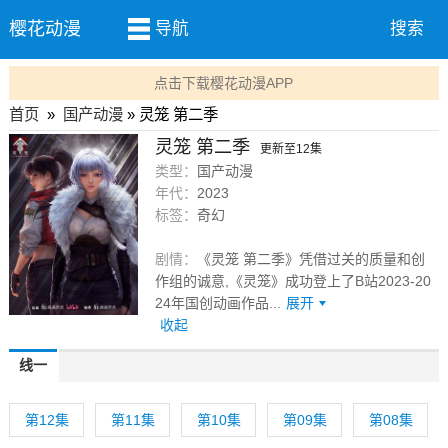
樱花动漫
导航
搜索
点击下载樱花动漫APP
首页
»
国产动漫
» 灵笼 第二季
灵笼 第二季
更新至12集
类型：
国产动漫
年代：
2023
标签：
奇幻
剧情：
《灵笼 第二季》凭借过关的质量和创
作组的诚意,《灵笼》成功登上了B站2023-20
24年国创动画作品...
展开
收起
线一
第12集
第11集
第10集
第09集
第08集