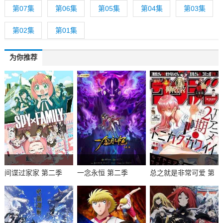
第07集
第06集
第05集
第04集
第03集
第02集
第01集
为你推荐
间谍过家家 第二季
一念永恒 第二季
总之就是非常可爱 第
二季