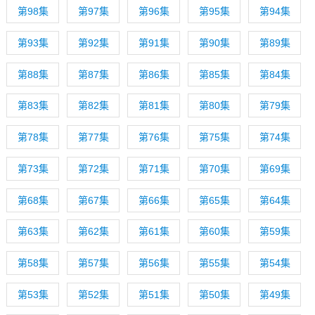
第98集
第97集
第96集
第95集
第94集
第93集
第92集
第91集
第90集
第89集
第88集
第87集
第86集
第85集
第84集
第83集
第82集
第81集
第80集
第79集
第78集
第77集
第76集
第75集
第74集
第73集
第72集
第71集
第70集
第69集
第68集
第67集
第66集
第65集
第64集
第63集
第62集
第61集
第60集
第59集
第58集
第57集
第56集
第55集
第54集
第53集
第52集
第51集
第50集
第49集