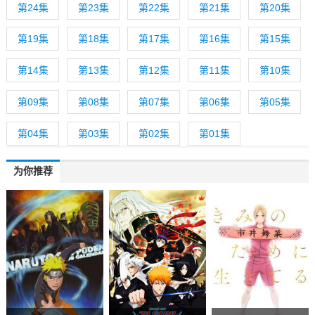
第24集
第23集
第22集
第21集
第20集
第19集
第18集
第17集
第16集
第15集
第14集
第13集
第12集
第11集
第10集
第09集
第08集
第07集
第06集
第05集
第04集
第03集
第02集
第01集
为你推荐