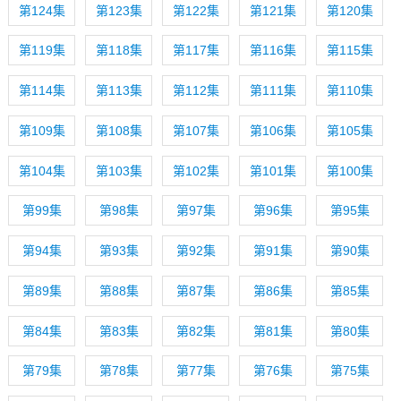
第124集
第123集
第122集
第121集
第120集
第119集
第118集
第117集
第116集
第115集
第114集
第113集
第112集
第111集
第110集
第109集
第108集
第107集
第106集
第105集
第104集
第103集
第102集
第101集
第100集
第99集
第98集
第97集
第96集
第95集
第94集
第93集
第92集
第91集
第90集
第89集
第88集
第87集
第86集
第85集
第84集
第83集
第82集
第81集
第80集
第79集
第78集
第77集
第76集
第75集