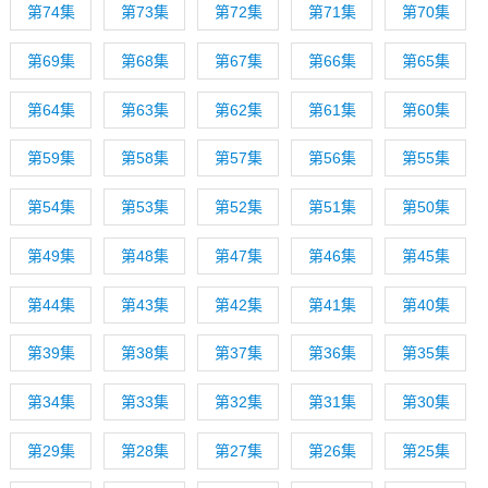
第74集
第73集
第72集
第71集
第70集
第69集
第68集
第67集
第66集
第65集
第64集
第63集
第62集
第61集
第60集
第59集
第58集
第57集
第56集
第55集
第54集
第53集
第52集
第51集
第50集
第49集
第48集
第47集
第46集
第45集
第44集
第43集
第42集
第41集
第40集
第39集
第38集
第37集
第36集
第35集
第34集
第33集
第32集
第31集
第30集
第29集
第28集
第27集
第26集
第25集