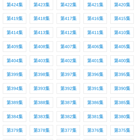
第424集
第423集
第422集
第421集
第420集
第419集
第418集
第417集
第416集
第415集
第414集
第413集
第412集
第411集
第410集
第409集
第408集
第407集
第406集
第405集
第404集
第403集
第402集
第401集
第400集
第399集
第398集
第397集
第396集
第395集
第394集
第393集
第392集
第391集
第390集
第389集
第388集
第387集
第386集
第385集
第384集
第383集
第382集
第381集
第380集
第379集
第378集
第377集
第376集
第375集