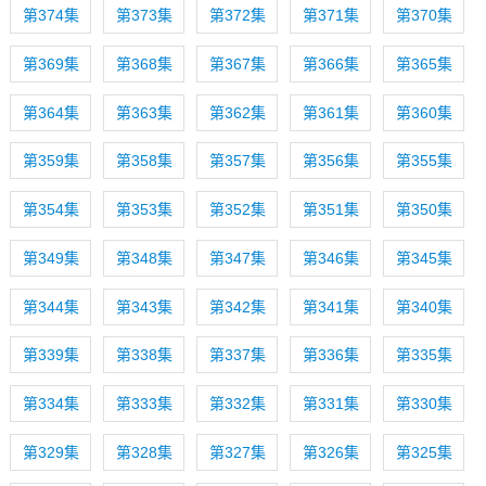
第374集
第373集
第372集
第371集
第370集
第369集
第368集
第367集
第366集
第365集
第364集
第363集
第362集
第361集
第360集
第359集
第358集
第357集
第356集
第355集
第354集
第353集
第352集
第351集
第350集
第349集
第348集
第347集
第346集
第345集
第344集
第343集
第342集
第341集
第340集
第339集
第338集
第337集
第336集
第335集
第334集
第333集
第332集
第331集
第330集
第329集
第328集
第327集
第326集
第325集