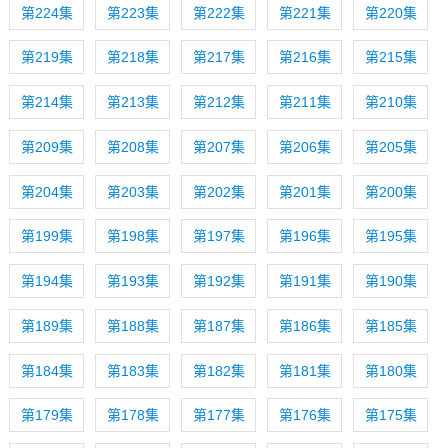
第224集
第223集
第222集
第221集
第220集
第219集
第218集
第217集
第216集
第215集
第214集
第213集
第212集
第211集
第210集
第209集
第208集
第207集
第206集
第205集
第204集
第203集
第202集
第201集
第200集
第199集
第198集
第197集
第196集
第195集
第194集
第193集
第192集
第191集
第190集
第189集
第188集
第187集
第186集
第185集
第184集
第183集
第182集
第181集
第180集
第179集
第178集
第177集
第176集
第175集