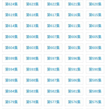
第624集
第623集
第622集
第621集
第620集
第619集
第618集
第617集
第616集
第615集
第614集
第613集
第612集
第611集
第610集
第609集
第608集
第607集
第606集
第605集
第604集
第603集
第602集
第601集
第600集
第599集
第598集
第597集
第596集
第595集
第594集
第593集
第592集
第591集
第590集
第589集
第588集
第587集
第586集
第585集
第584集
第583集
第582集
第581集
第580集
第579集
第578集
第577集
第576集
第575集