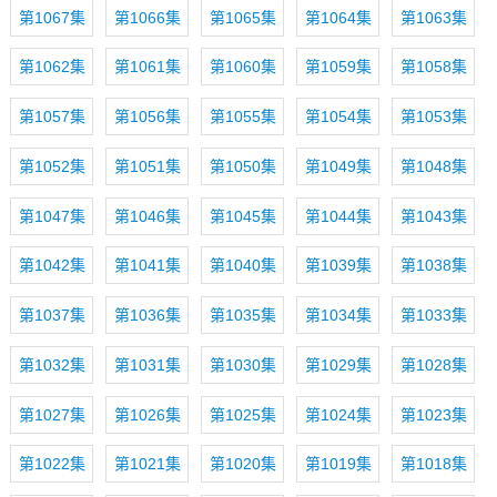
第1067集
第1066集
第1065集
第1064集
第1063集
第1062集
第1061集
第1060集
第1059集
第1058集
第1057集
第1056集
第1055集
第1054集
第1053集
第1052集
第1051集
第1050集
第1049集
第1048集
第1047集
第1046集
第1045集
第1044集
第1043集
第1042集
第1041集
第1040集
第1039集
第1038集
第1037集
第1036集
第1035集
第1034集
第1033集
第1032集
第1031集
第1030集
第1029集
第1028集
第1027集
第1026集
第1025集
第1024集
第1023集
第1022集
第1021集
第1020集
第1019集
第1018集