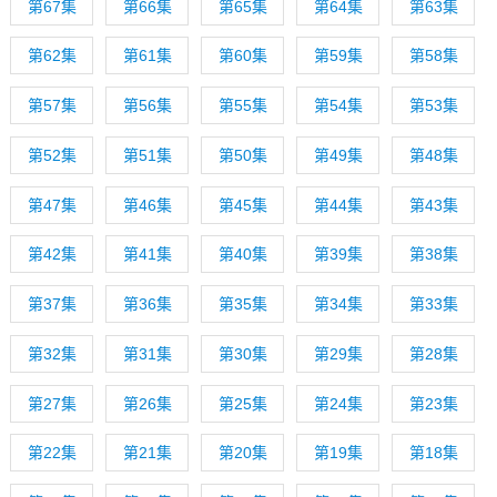
第67集
第66集
第65集
第64集
第63集
第62集
第61集
第60集
第59集
第58集
第57集
第56集
第55集
第54集
第53集
第52集
第51集
第50集
第49集
第48集
第47集
第46集
第45集
第44集
第43集
第42集
第41集
第40集
第39集
第38集
第37集
第36集
第35集
第34集
第33集
第32集
第31集
第30集
第29集
第28集
第27集
第26集
第25集
第24集
第23集
第22集
第21集
第20集
第19集
第18集