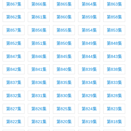
第867集
第866集
第865集
第864集
第863集
第862集
第861集
第860集
第859集
第858集
第857集
第856集
第855集
第854集
第853集
第852集
第851集
第850集
第849集
第848集
第847集
第846集
第845集
第844集
第843集
第842集
第841集
第840集
第839集
第838集
第837集
第836集
第835集
第834集
第833集
第832集
第831集
第830集
第829集
第828集
第827集
第826集
第825集
第824集
第823集
第822集
第821集
第820集
第819集
第818集