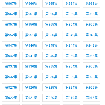
第967集
第966集
第965集
第964集
第963集
第962集
第961集
第960集
第959集
第958集
第957集
第956集
第955集
第954集
第953集
第952集
第951集
第950集
第949集
第948集
第947集
第946集
第945集
第944集
第943集
第942集
第941集
第940集
第939集
第938集
第937集
第936集
第935集
第934集
第933集
第932集
第931集
第930集
第929集
第928集
第927集
第926集
第925集
第924集
第923集
第922集
第921集
第920集
第919集
第918集