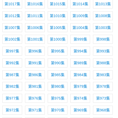
第1017集
第1016集
第1015集
第1014集
第1013集
第1012集
第1011集
第1010集
第1009集
第1008集
第1007集
第1006集
第1005集
第1004集
第1003集
第1002集
第1001集
第1000集
第999集
第998集
第997集
第996集
第995集
第994集
第993集
第992集
第991集
第990集
第989集
第988集
第987集
第986集
第985集
第984集
第983集
第982集
第981集
第980集
第979集
第978集
第977集
第976集
第975集
第974集
第973集
第972集
第971集
第970集
第969集
第968集