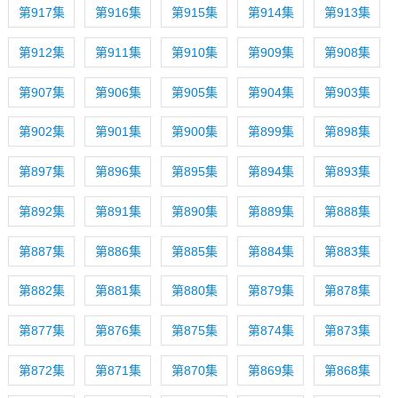
第917集
第916集
第915集
第914集
第913集
第912集
第911集
第910集
第909集
第908集
第907集
第906集
第905集
第904集
第903集
第902集
第901集
第900集
第899集
第898集
第897集
第896集
第895集
第894集
第893集
第892集
第891集
第890集
第889集
第888集
第887集
第886集
第885集
第884集
第883集
第882集
第881集
第880集
第879集
第878集
第877集
第876集
第875集
第874集
第873集
第872集
第871集
第870集
第869集
第868集