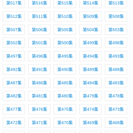
第517集
第516集
第515集
第514集
第513集
第512集
第511集
第510集
第509集
第508集
第507集
第506集
第505集
第504集
第503集
第502集
第501集
第500集
第499集
第498集
第497集
第496集
第495集
第494集
第493集
第492集
第491集
第490集
第489集
第488集
第487集
第486集
第485集
第484集
第483集
第482集
第481集
第480集
第479集
第478集
第477集
第476集
第475集
第474集
第473集
第472集
第471集
第470集
第469集
第468集