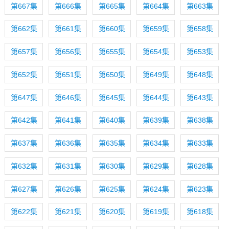
第667集
第666集
第665集
第664集
第663集
第662集
第661集
第660集
第659集
第658集
第657集
第656集
第655集
第654集
第653集
第652集
第651集
第650集
第649集
第648集
第647集
第646集
第645集
第644集
第643集
第642集
第641集
第640集
第639集
第638集
第637集
第636集
第635集
第634集
第633集
第632集
第631集
第630集
第629集
第628集
第627集
第626集
第625集
第624集
第623集
第622集
第621集
第620集
第619集
第618集