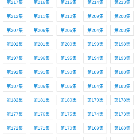
第217集
第216集
第215集
第214集
第213集
第212集
第211集
第210集
第209集
第208集
第207集
第206集
第205集
第204集
第203集
第202集
第201集
第200集
第199集
第198集
第197集
第196集
第195集
第194集
第193集
第192集
第191集
第190集
第189集
第188集
第187集
第186集
第185集
第184集
第183集
第182集
第181集
第180集
第179集
第178集
第177集
第176集
第175集
第174集
第173集
第172集
第171集
第170集
第169集
第168集