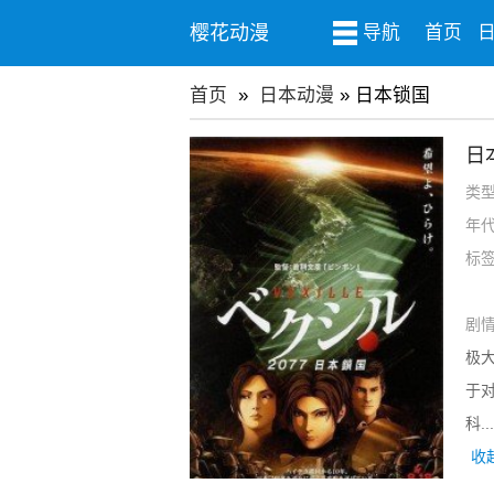
樱花动漫
导航
首页
首页
»
日本动漫
» 日本锁国
日
类
年
标
剧
极
于
科...
收