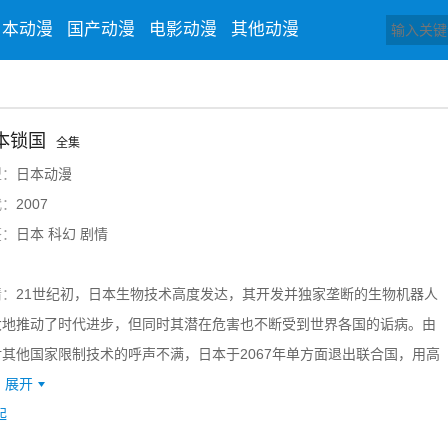
日本动漫
国产动漫
电影动漫
其他动漫
本锁国
全集
型：
日本动漫
代：
2007
签：
日本 科幻 剧情
情：
21世纪初，日本生物技术高度发达，其开发并独家垄断的生物机器人
大地推动了时代进步，但同时其潜在危害也不断受到世界各国的诟病。由
对其他国家限制技术的呼声不满，日本于2067年单方面退出联合国，用高
展开
起