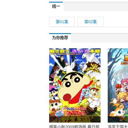
线一
第01集
第02集
为你推荐
蜡笔小新2009剧场版 春日部
洛克王国大