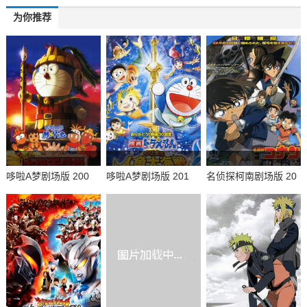
为你推荐
哆啦A梦剧场版 200
哆啦A梦剧场版 201
名侦探柯南剧场版 20
0：大雄的太阳王传说
0：大雄的人鱼大海战
07：绀碧之棺