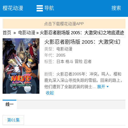
樱花动漫
导航
搜索
点击下载樱花动漫APP
首页
»
电影动漫
» 火影忍者剧场版 2005：大激突!幻之地底遗迹
火影忍者剧场版 2005：大激突!幻
之地底遗迹
类型：
电影动漫
1集全
年代：
2005
标签：
日本 格斗 冒险 忍者
剧情：
火影忍者2005年：冲突。鸣人、樱和
鹿丸深入深山寻找失踪的雪貂。回来的路上，
他们遭到了全副武装的骑士...
展开
收起
线一
第01集